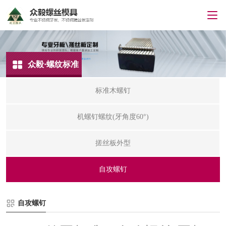
众毅·螺纹标准
标准木螺钉
机螺钉螺纹(牙角度60°)
搓丝板外型
自攻螺钉
自攻螺钉